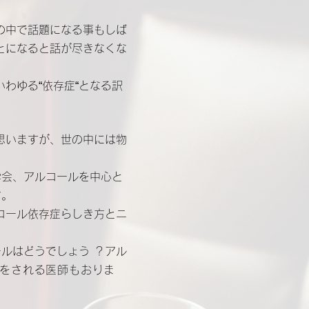
の中で話題になる事もしば
とになると話が尽きなくな
わゆる“依存症“となる訳
思いますが、世の中には物
学会、アルコールを中心と
す。
コール依存症らしき方とニ
ルはどうでしょう ？アル
をされる医師もお
りま