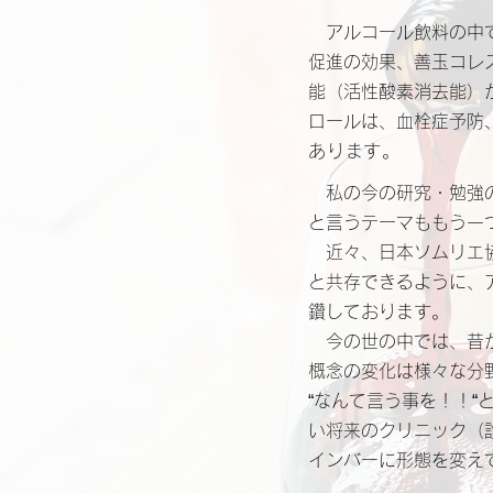
アルコール飲料の中で
促進の効果、善玉コレ
能（活性酸素消去能）
ロールは、血栓症予防
あります。
私の今の研究・勉強のテ
と言うテーマももう一
近々、日本ソムリエ協
と共存できるように、
鑽しております。
今の世の中では、昔か
概念の変化は様々な分
“なんて言う事を！！
い将来のクリニック（
インバーに形態を変え