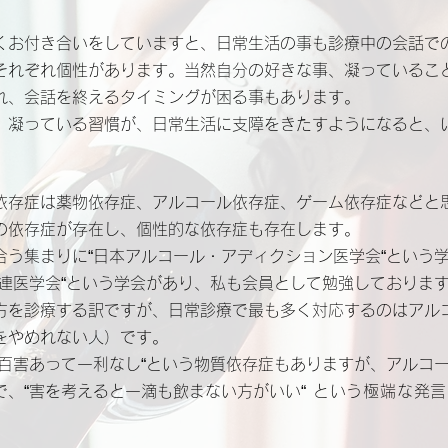
。
お付き合いをしていますと、日常生活の事も診療中の会話で
それぞれ個性があります。当然自分の好きな事、凝っているこ
れ、会話を終えるタイミングが困る事もあります。
凝っている習慣が、日常生活に支障をきたすようになると、い
存症は薬物依存症、アルコール依存症、ゲーム依存症などと
の依存症が存在し、個性的な依存症も存在します。
う集まりに“日本アルコール・アディクション医学会“という
関連医学会“という学会があり、私も会員として勉強しておりま
を診療する訳ですが、日常診療で最も多く対応するのはアル
をやめれない人）です。
百害あって一利なし“という物質依存症もありますが、アルコー
で、“害を考えると一滴も飲まない方がいい“
という極端な発言