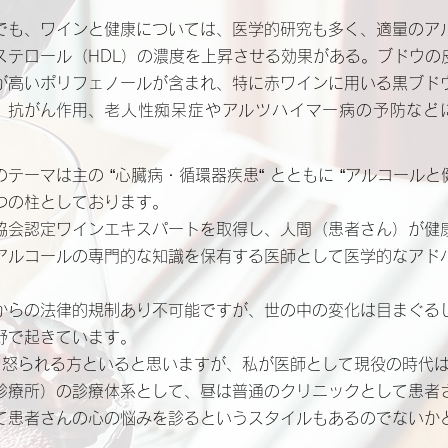
も、ワインと健康については、医学的研究も多く、適量のア
ステロール（HDL）の濃度を上昇させる効果がある。ブドウの
が高いポリフェノールが含まれ、特に赤ワインに用いる黒ブド
、抗がん作用、
老人性痴呆症やアルツハイマー病の予防など
ーマは主の “心臓病・循環器疾患“ とともに “アルコールと健康
つの柱としております。
会認定ワインエキスパートを取得し、人間（患者さん）が健
アルコールの専門的な知識を保有する医師として医学的なアド
らの法律的規制あり不可能ですが、世の中の変化は目まぐる
野で起きています。
“と怒られる方といると思いますが、私が医師として現役の時代
診療所）の診療体系として、昼は普通のクリニックとして患者
て患者さんの心の悩みを診るというスタイルもあるのでないか