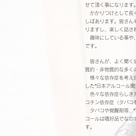
せて頂く事になります
かかりつけとして長く
しばあります。皆さん
りますし、楽しく話さ
趣味にしている事や、
です。
皆さんが、よく聞く依
質的・非物質的な多く
様々な依存症を考え合
した“日本アルコール
色々な依存症らしき方
コチン依存症（タバコ
タバコや覚醒剤等、“
コールは嗜好品でなの
す。